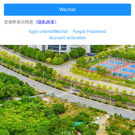
Wechat
登录即表示同意
《隐私政策》
login.unbindWechat
Forgot Password
Account activation
v1.0.1